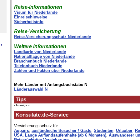
Reise-Informationen
Visum für Niederlande
Einreisehinweise
Sicherheitsinfo
Reise-Versicherung
Reise-Versicherungsschutz Niederlande
,
Weitere Informationen
Landkarte von Niederlande
Nationalflagge von Niederlande
Branchenbuch Niederlande
Telefonbuch Niederlande
Zahlen und Fakten über Niederlande
Mehr Länder mit Anfangsbuchstabe N
Länderauswahl N
Tips
- Anzeige -
Konsulate.de-Service
Versicherungsschutz für
Aupairs
,
ausländische Besucher / Gäste
,
Studenten
,
Urlauber
,
Re
USA
,
Lange Auflandsaufenthalte (ab 6 Monaten)
,
Auswanderer un
Reiserücktritts-Versicherung