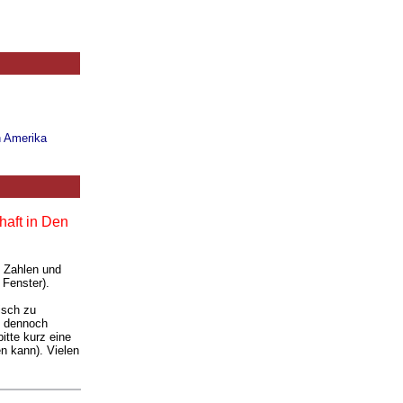
n Amerika
haft in Den
. Zahlen und
 Fenster).
isch zu
ie dennoch
itte kurz eine
n kann). Vielen