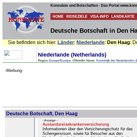
Konsulate und Botschaften - Das Portal www.kons
HOME
REISEZIELE
VISA-INFO
LANDKARTE
Deutsche Botschaft in Den Ha
Sie befinden sich hier:
Länder
:
Niederlande
:
Den Haag
: D
Niederlande (Netherlands)
Region
Europe/Europa
, Offizieller Name:
Koninkrijk der Nederlanden 
-Werbung-
Deutsche Botschaft, Den Haag
- Anzeige -
Auslandsreisekrankenversicherung
Informationen über den Versicherungschutz für das
Schengenvisum, sowie für Besucher aus den