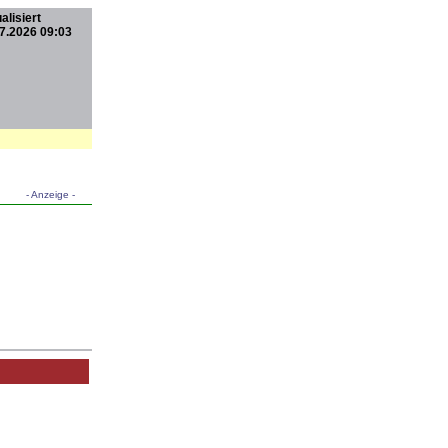
alisiert
7.2026 09:03
- Anzeige -