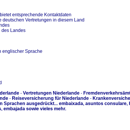
bietet entsprechende Kontaktdaten
ie deutschen Vertretungen in diesem Land
andes
n des Landes
n englischer Sprache
d
ederlande
-
Vertretungen Niederlande
-
Fremdenverkehrsämt
ande
-
Reiseversicherung für Niederlande
-
Krankenversiche
n Sprachen ausgedrückt... embaixada, asuntos consulare, 
 embajada sowie vieles mehr.