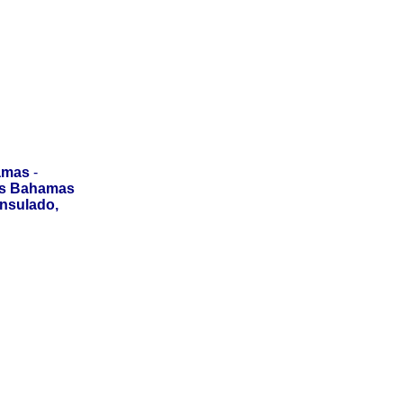
amas
-
us Bahamas
onsulado,