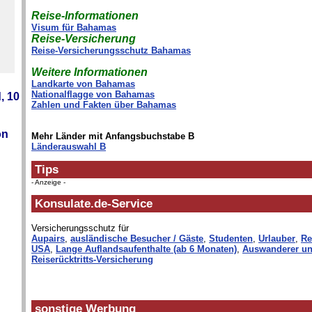
Reise-Informationen
Visum für Bahamas
Reise-Versicherung
Reise-Versicherungsschutz Bahamas
Weitere Informationen
Landkarte von Bahamas
Nationalflagge von Bahamas
, 10
Zahlen und Fakten über Bahamas
on
Mehr Länder mit Anfangsbuchstabe B
Länderauswahl B
Tips
- Anzeige -
Konsulate.de-Service
Versicherungsschutz für
Aupairs
,
ausländische Besucher / Gäste
,
Studenten
,
Urlauber
,
Re
USA
,
Lange Auflandsaufenthalte (ab 6 Monaten)
,
Auswanderer un
Reiserücktritts-Versicherung
sonstige Werbung