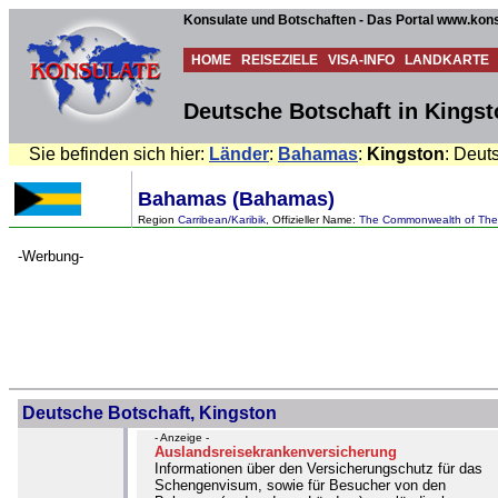
Konsulate und Botschaften - Das Portal www.kons
HOME
REISEZIELE
VISA-INFO
LANDKARTE
Deutsche Botschaft in Kings
Sie befinden sich hier:
Länder
:
Bahamas
:
Kingston
: Deut
Bahamas (Bahamas)
Region
Carribean/Karibik
, Offizieller Name:
The Commonwealth of Th
-Werbung-
Deutsche Botschaft, Kingston
- Anzeige -
Auslandsreisekrankenversicherung
Informationen über den Versicherungschutz für das
Schengenvisum, sowie für Besucher von den