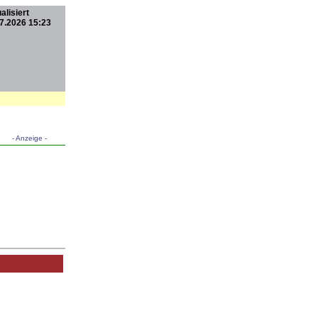
alisiert
7.2026 15:23
- Anzeige -