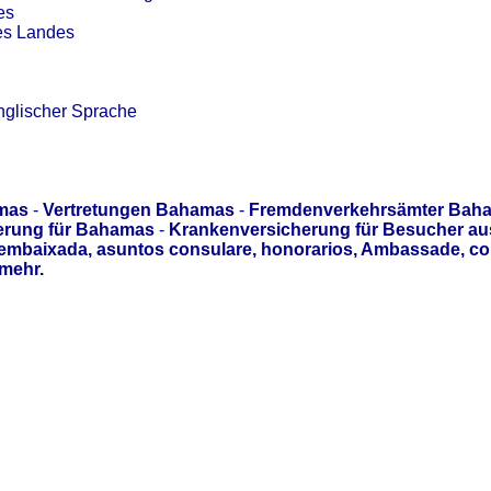
es
es Landes
nglischer Sprache
mas
-
Vertretungen Bahamas
-
Fremdenverkehrsämter Bah
erung für Bahamas
-
Krankenversicherung für Besucher a
 embaixada, asuntos consulare, honorarios, Ambassade, c
mehr.