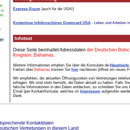
ne
Express-Visum
(auch für die USA!)
 in
en,
Kostenlose Infobroschüren Greencard USA
- Leben und Arbeiten i
e
Infotext
er
Diese Seite beinhaltet Adressdaten
der Deutschen Botsch
Kingston, Bahamas
.
Weitere Informationen erhalten Sie über die Konsulate.de-
Hauptseite
Fakten über
Bahamas
können Sie
hier
nachlesen (öffnet ein neues F
Wir empfehlen, die aktuellen Öffnungszeiten von Vertretungen telefon
erfragen. Wir sind stets bemüht, die Daten aktuell zu halten. Falls S
falsche Informationen in den Daten entdecken, so schreiben Sie uns b
Email (per Kontaktformular, welches im
Impressum
aufgerufen werde
Dank.
ntsprechende Kontaktdaten
deutschen Vertretungen in diesem Land