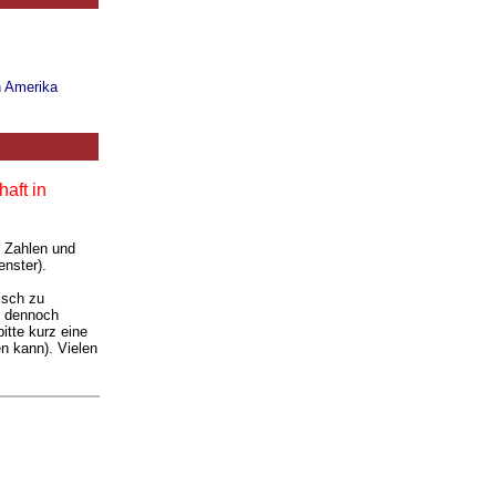
n Amerika
aft in
. Zahlen und
enster).
isch zu
ie dennoch
itte kurz eine
n kann). Vielen