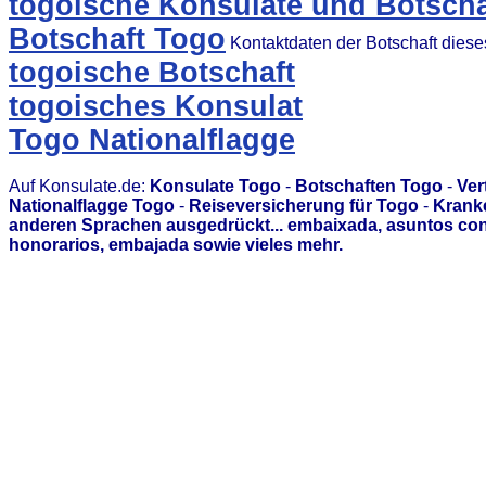
togoische Konsulate und Botscha
Botschaft Togo
Kontaktdaten der Botschaft dies
togoische Botschaft
togoisches Konsulat
Togo Nationalflagge
Auf Konsulate.de:
Konsulate Togo
-
Botschaften Togo
-
Ver
Nationalflagge Togo
-
Reiseversicherung für Togo
-
Krank
anderen Sprachen ausgedrückt... embaixada, asuntos con
honorarios, embajada sowie vieles mehr.