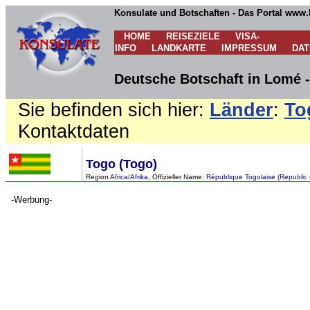
Konsulate und Botschaften - Das Portal www.
HOME
REISEZIELE
VISA-
INFO
LANDKARTE
IMPRESSUM
DA
Deutsche Botschaft in Lomé 
Sie befinden sich hier:
Länder
:
To
Kontaktdaten
Togo (Togo)
Region
Africa/Afrika
, Offizieller Name:
République Togolaise (Republic 
-Werbung-