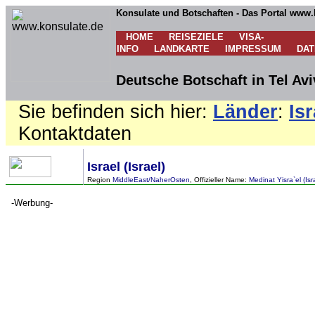
Konsulate und Botschaften - Das Portal www.
HOME
REISEZIELE
VISA-
INFO
LANDKARTE
IMPRESSUM
DA
Deutsche Botschaft in Tel Aviv
Sie befinden sich hier:
Länder
:
Isr
Kontaktdaten
Israel (Israel)
Region
MiddleEast/NaherOsten
, Offizieller Name:
Medinat Yisra`el (Isra
-Werbung-