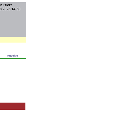
alisiert
8.2026 14:50
- Anzeige -