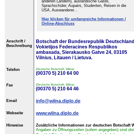
anderen Ländern), ausländische Gäste,
Sprachschüler, Aupairs, Studenten, Reisen in die
USA, Auswanderer...
Hier klicken für umfangreiche Informationen /
Online-Abschluss
Anschrift /
Botschaft der Bundesrepublik Deutschland
Beschreibung
Vokietijos Federacines Respublikos
ambasada, Sierakausko Gatve 24, 03105
Vilnius, Litauen / Lietuva.
Telefon
(Deutsche Botschaft, Wilna)
(00370 5) 210 64 00
Fax
(Deutsche Botschaft, Wilna)
(00370 5) 210 64 46
Email
info@wilna.diplo.de
Webseite
www.wilna.diplo.de
Hinweise
Zusätzliche Informationen zur deutschen Botschaft 
Angaben zu Öffnungszeiten (sofern angegeben) sind oh