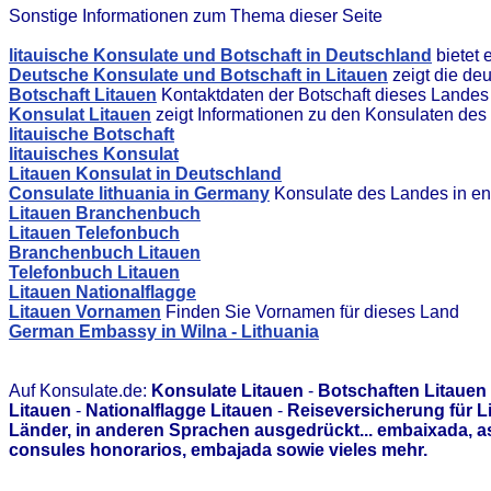
Sonstige Informationen zum Thema dieser Seite
litauische Konsulate und Botschaft in Deutschland
bietet 
Deutsche Konsulate und Botschaft in Litauen
zeigt die de
Botschaft Litauen
Kontaktdaten der Botschaft dieses Landes
Konsulat Litauen
zeigt Informationen zu den Konsulaten de
litauische Botschaft
litauisches Konsulat
Litauen Konsulat in Deutschland
Consulate lithuania in Germany
Konsulate des Landes in en
Litauen Branchenbuch
Litauen Telefonbuch
Branchenbuch Litauen
Telefonbuch Litauen
Litauen Nationalflagge
Litauen Vornamen
Finden Sie Vornamen für dieses Land
German Embassy in Wilna - Lithuania
Auf Konsulate.de:
Konsulate Litauen
-
Botschaften Litauen
Litauen
-
Nationalflagge Litauen
-
Reiseversicherung für L
Länder, in anderen Sprachen ausgedrückt... embaixada, 
consules honorarios, embajada sowie vieles mehr.