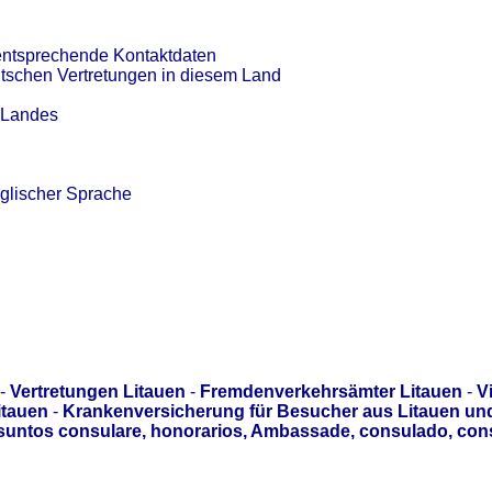
entsprechende Kontaktdaten
utschen Vertretungen in diesem Land
s Landes
glischer Sprache
-
Vertretungen Litauen
-
Fremdenverkehrsämter Litauen
-
V
itauen
-
Krankenversicherung für Besucher aus Litauen un
asuntos consulare, honorarios, Ambassade, consulado, con