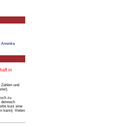
n Amerika
aft in
. Zahlen und
ter).
isch zu
ie dennoch
itte kurz eine
n kann). Vielen