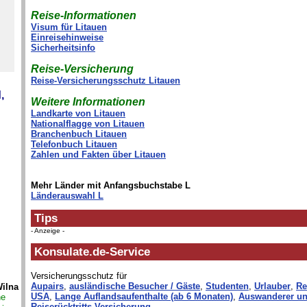
Reise-Informationen
Visum für Litauen
Einreisehinweise
Sicherheitsinfo
Reise-Versicherung
Reise-Versicherungsschutz Litauen
,
Weitere Informationen
Landkarte von Litauen
Nationalflagge von Litauen
Branchenbuch Litauen
Telefonbuch Litauen
Zahlen und Fakten über Litauen
Mehr Länder mit Anfangsbuchstabe L
Länderauswahl L
Tips
- Anzeige -
Konsulate.de-Service
Versicherungsschutz für
Aupairs
,
ausländische Besucher / Gäste
,
Studenten
,
Urlauber
,
Re
Wilna
USA
,
Lange Auflandsaufenthalte (ab 6 Monaten)
,
Auswanderer un
ne
Reiserücktritts-Versicherung