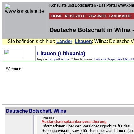
Konsulate und Botschaften - Das Portal www.kons
HOME
REISEZIELE
VISA-INFO
LANDKARTE
Deutsche Botschaft in Wilna -
Sie befinden sich hier:
Länder
:
Litauen
:
Wilna
: Deutsche V
Litauen (Lithuania)
Region
Europe/Europa
, Offizieller Name:
Lietuvos Respublika (Republi
-Werbung-
Deutsche Botschaft, Wilna
- Anzeige -
Auslandsreisekrankenversicherung
Informationen über den Versicherungschutz für das
Schengenvisum, sowie für Besucher aus Litauen (un