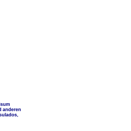
isum
d anderen
sulados,