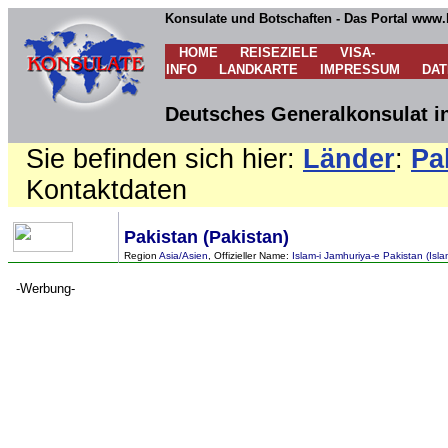
Konsulate und Botschaften - Das Portal www.
HOME
REISEZIELE
VISA-
INFO
LANDKARTE
IMPRESSUM
DA
Deutsches Generalkonsulat in
Sie befinden sich hier:
Länder
:
Pa
Kontaktdaten
Pakistan (Pakistan)
Region
Asia/Asien
, Offizieller Name:
Islam-i Jamhuriya-e Pakistan (Isla
-Werbung-