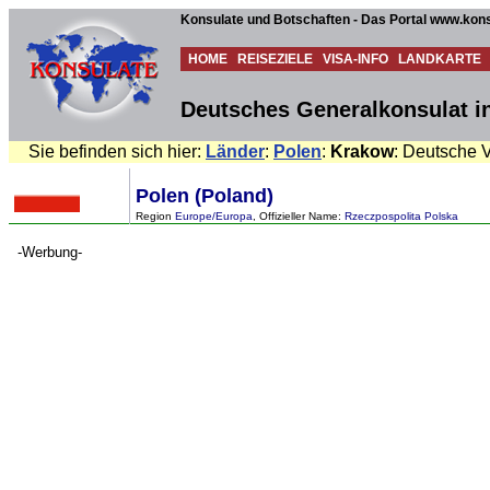
Konsulate und Botschaften - Das Portal www.kons
HOME
REISEZIELE
VISA-INFO
LANDKARTE
Deutsches Generalkonsulat i
Sie befinden sich hier:
Länder
:
Polen
:
Krakow
: Deutsche V
Polen (Poland)
Region
Europe/Europa
, Offizieller Name:
Rzeczpospolita Polska
-Werbung-