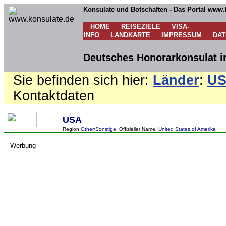
Konsulate und Botschaften - Das Portal www.
HOME
REISEZIELE
VISA-
INFO
LANDKARTE
IMPRESSUM
DA
Deutsches Honorarkonsulat 
Sie befinden sich hier:
Länder
:
U
Kontaktdaten
USA
Region
Other/Sonstige
, Offizieller Name:
United States of Amerika
-Werbung-