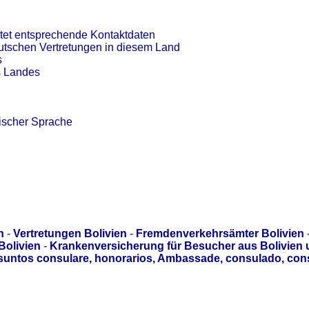
tet entsprechende Kontaktdaten
eutschen Vertretungen in diesem Land
s
s Landes
ischer Sprache
n
-
Vertretungen Bolivien
-
Fremdenverkehrsämter Bolivien
Bolivien
-
Krankenversicherung für Besucher aus Bolivien
asuntos consulare, honorarios, Ambassade, consulado, con