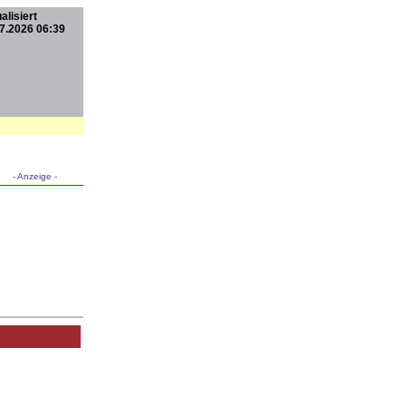
alisiert
7.2026 06:39
- Anzeige -