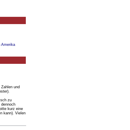
n Amerika
. Zahlen und
ster).
isch zu
ie dennoch
itte kurz eine
n kann). Vielen