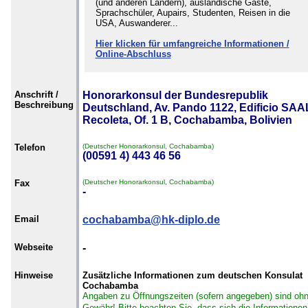
(und anderen Ländern), ausländische Gäste,
Sprachschüler, Aupairs, Studenten, Reisen in die
USA, Auswanderer...
Hier klicken für umfangreiche Informationen /
Online-Abschluss
Anschrift /
Honorarkonsul der Bundesrepublik
Beschreibung
Deutschland, Av. Pando 1122, Edificio SAAL
Recoleta, Of. 1 B, Cochabamba, Bolivien
Telefon
(Deutscher Honorarkonsul, Cochabamba)
(00591 4) 443 46 56
Fax
(Deutscher Honorarkonsul, Cochabamba)
-
Email
cochabamba@hk-diplo.de
Webseite
-
Hinweise
Zusätzliche Informationen zum deutschen Konsulat
Cochabamba
Angaben zu Öffnungszeiten (sofern angegeben) sind oh
Gewähr!
Bitte beachten Sie, dass sich die Informationen