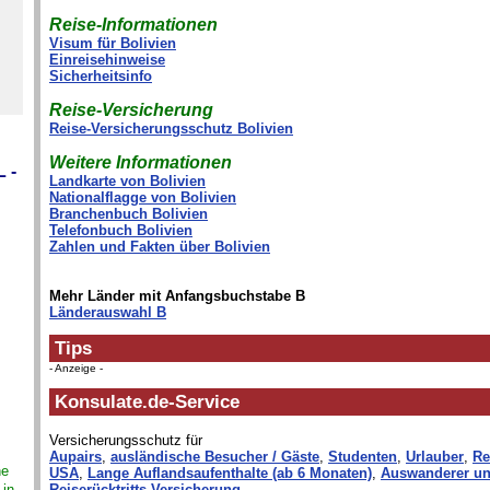
Reise-Informationen
Visum für Bolivien
Einreisehinweise
Sicherheitsinfo
Reise-Versicherung
Reise-Versicherungsschutz Bolivien
Weitere Informationen
 -
Landkarte von Bolivien
Nationalflagge von Bolivien
Branchenbuch Bolivien
Telefonbuch Bolivien
Zahlen und Fakten über Bolivien
Mehr Länder mit Anfangsbuchstabe B
Länderauswahl B
Tips
- Anzeige -
Konsulate.de-Service
Versicherungsschutz für
Aupairs
,
ausländische Besucher / Gäste
,
Studenten
,
Urlauber
,
Re
ne
USA
,
Lange Auflandsaufenthalte (ab 6 Monaten)
,
Auswanderer un
 in
Reiserücktritts-Versicherung