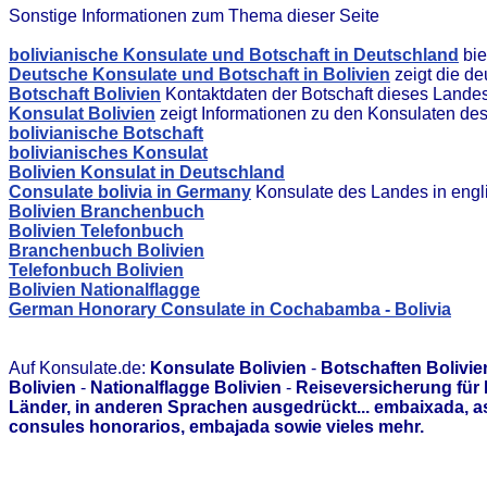
Sonstige Informationen zum Thema dieser Seite
bolivianische Konsulate und Botschaft in Deutschland
bie
Deutsche Konsulate und Botschaft in Bolivien
zeigt die d
Botschaft Bolivien
Kontaktdaten der Botschaft dieses Lande
Konsulat Bolivien
zeigt Informationen zu den Konsulaten de
bolivianische Botschaft
bolivianisches Konsulat
Bolivien Konsulat in Deutschland
Consulate bolivia in Germany
Konsulate des Landes in engl
Bolivien Branchenbuch
Bolivien Telefonbuch
Branchenbuch Bolivien
Telefonbuch Bolivien
Bolivien Nationalflagge
German Honorary Consulate in Cochabamba - Bolivia
Auf Konsulate.de:
Konsulate Bolivien
-
Botschaften Bolivie
Bolivien
-
Nationalflagge Bolivien
-
Reiseversicherung für 
Länder, in anderen Sprachen ausgedrückt... embaixada, 
consules honorarios, embajada sowie vieles mehr.