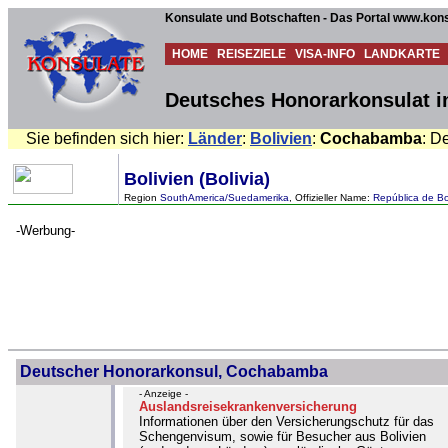
Konsulate und Botschaften - Das Portal www.kons
HOME
REISEZIELE
VISA-INFO
LANDKARTE
Deutsches Honorarkonsulat i
Sie befinden sich hier:
Länder
:
Bolivien
:
Cochabamba
: D
Bolivien (Bolivia)
Region
SouthAmerica/Suedamerika
, Offizieller Name:
República de Bo
-Werbung-
Deutscher Honorarkonsul, Cochabamba
- Anzeige -
Auslandsreisekrankenversicherung
Informationen über den Versicherungschutz für das
Schengenvisum, sowie für Besucher aus Bolivien