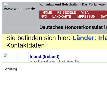
Konsulate und Botschaften - Das Portal www.
HOME
REISEZIELE
VISA-
INFO
LANDKARTE
IMPRESSUM
DA
Deutsches Honorarkonsulat in
Sie befinden sich hier:
Länder
:
Ir
Kontaktdaten
Irland (Ireland)
Region
Europe/Europa
, Offizieller Name:
Éire
-Werbung-