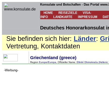
Konsulate und Botschaften - Das Portal www.
HOME
REISEZIELE
VISA-
INFO
LANDKARTE
IMPRESSUM
DA
Deutsches Honorarkonsulat in
Sie befinden sich hier:
Länder
:
Gr
Vertretung, Kontaktdaten
Griechenland (greece)
Region
Europe/Europa
, Offizieller Name:
Ellinikí Dhimokratía (Hellenic
-Werbung-