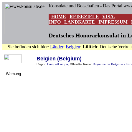
Konsulate und Botschaften - Das Portal ww
HOME
REISEZIELE
VISA-
INFO
LANDKARTE
IMPRESSUM
Deutsches Honorarkonsulat in Lü
Sie befinden sich hier:
Länder
:
Belgien
:
Lüttich
: Deutsche Vertre
Belgien (Belgium)
Region
Europe/Europa
, Offizieller Name:
Royaume de Belgique - Konink
-Werbung-