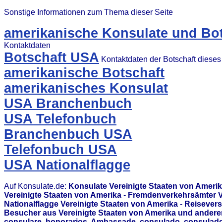
Sonstige Informationen zum Thema dieser Seite
amerikanische Konsulate und Bot
Kontaktdaten
Botschaft USA
Kontaktdaten der Botschaft diese
amerikanische Botschaft
amerikanisches Konsulat
USA Branchenbuch
USA Telefonbuch
Branchenbuch USA
Telefonbuch USA
USA Nationalflagge
Auf Konsulate.de:
Konsulate Vereinigte Staaten von Ameri
Vereinigte Staaten von Amerika
-
Fremdenverkehrsämter Ve
Nationalflagge Vereinigte Staaten von Amerika
-
Reisevers
Besucher aus Vereinigte Staaten von Amerika und andere
consulare, honorarios, Ambassade, consulado, consulado