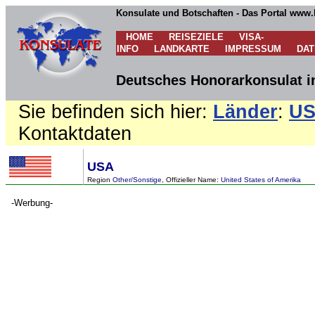
Konsulate und Botschaften - Das Portal www.
HOME
REISEZIELE
VISA-
INFO
LANDKARTE
IMPRESSUM
DA
Deutsches Honorarkonsulat i
Sie befinden sich hier:
Länder
:
U
Kontaktdaten
USA
Region
Other/Sonstige
, Offizieller Name:
United States of Amerika
-Werbung-