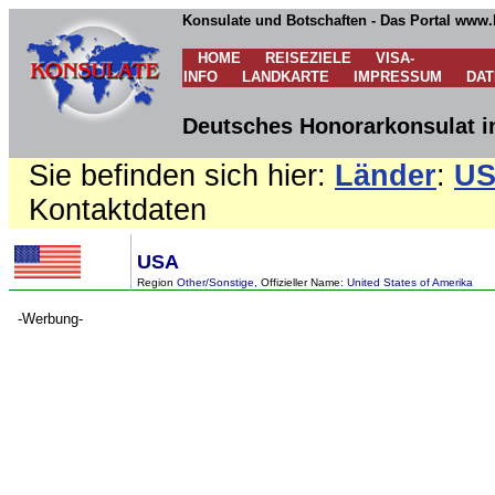
Konsulate und Botschaften - Das Portal www.
HOME
REISEZIELE
VISA-
INFO
LANDKARTE
IMPRESSUM
DA
Deutsches Honorarkonsulat i
Sie befinden sich hier:
Länder
:
U
Kontaktdaten
USA
Region
Other/Sonstige
, Offizieller Name:
United States of Amerika
-Werbung-