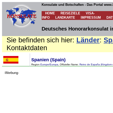
Konsulate und Botschaften - Das Portal www.
HOME
REISEZIELE
VISA-
INFO
LANDKARTE
IMPRESSUM
DA
Deutsches Honorarkonsulat in
Sie befinden sich hier:
Länder
:
Sp
Kontaktdaten
Spanien (Spain)
Region
Europe/Europa
, Offizieller Name:
Reino de España (Kingdom o
-Werbung-