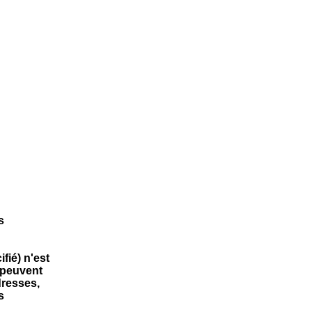
s
fié) n'est
s peuvent
dresses,
s