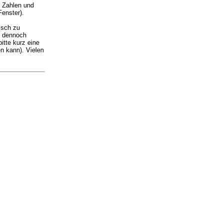
. Zahlen und
Fenster).
isch zu
ie dennoch
itte kurz eine
n kann). Vielen