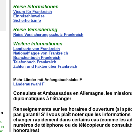
Reise-Informationen
Visum für Frankreich
Einreisehinweise
Sicherheitsinfo
Reise-Versicherung
Reise-Versicherungsschutz Frankreich
Weitere Informationen
Landkarte von Frankreich
Nationalflagge von Frankreich
Branchenbuch Frankreich
Telefonbuch Frankreich
Zahlen und Fakten über Frankreich
Mehr Länder mit Anfangsbuchstabe F
Länderauswahl F
Consulats et Ambassades en Allemagne, les mission
diplomatiques à l'étranger
Renseignements sur les horaires d'ouverture (si spéci
in
pas garanti! S'il vous plaît noter que les information
changer rapidement dans certains cas (comme les a
ne
numéros de téléphone ou de télécopieur de consulat
 in
honoraires)
en,