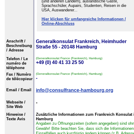
(und anderen Ländern), ausländische Gäste,
Sprachschüler, Aupairs, Studenten, Reisen in die
USA, Auswanderer...
Hier klicken für umfangreiche Informationen /
Online-Abschluss
Anschrift /
Generalkonsulat Frankreich, Heimhuder
Beschreibung
Straße 55 - 20148 Hamburg
/ Adresse
Telefon / Le
(Generalkonsulat France (Frankreich), Hamburg)
+49 (0) 40 41 33 25 50
numéro de
téléphone
Fax / Numéro
(Generalkonsulat France (Frankreich), Hamburg)
-
de télécopieur
Email / Email
info@consulfrance-hambourg.org
Webseite /
-
Site Web
Hinweise /
Zusätzliche Informationen zum Frankreich Konsulat 
Texte Avis
Hamburg
Angaben zu Öffnungszeiten (sofern angegeben) sind oh
Gewähr!
Bitte beachten Sie, dass sich die Informationen
Einzelfällen auch kurzfristig ändern können (z.B. Adress