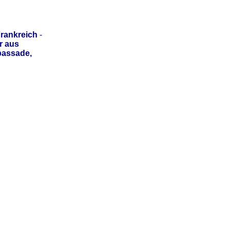
rankreich
-
r aus
bassade,