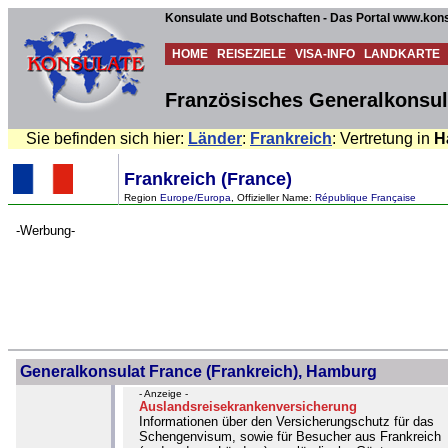
Konsulate und Botschaften - Das Portal www.kons
HOME
REISEZIELE
VISA-INFO
LANDKARTE
Französisches Generalkonsul
Sie befinden sich hier:
Länder
:
Frankreich
: Vertretung in
H
Frankreich (France)
Region
Europe/Europa
, Offizieller Name:
République Française
-Werbung-
Generalkonsulat France (Frankreich), Hamburg
- Anzeige -
Auslandsreisekrankenversicherung
Informationen über den Versicherungschutz für das
Schengenvisum, sowie für Besucher aus Frankreich