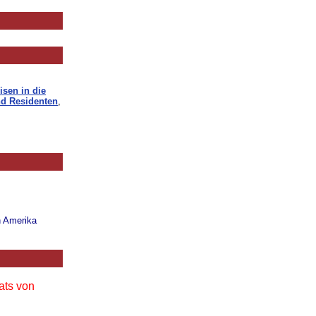
isen in die
d Residenten
,
n Amerika
ats von