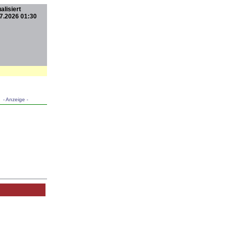
alisiert
7.2026 01:30
- Anzeige -