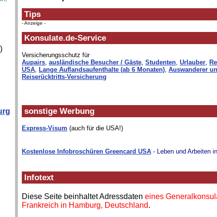
Tips
- Anzeige -
Konsulate.de-Service
)
Versicherungsschutz für
Aupairs
,
ausländische Besucher / Gäste
,
Studenten
,
Urlauber
,
Re
USA
,
Lange Auflandsaufenthalte (ab 6 Monaten)
,
Auswanderer un
Reiserücktritts-Versicherung
sonstige Werbung
urg
Express-Visum
(auch für die USA!)
Kostenlose Infobroschüren Greencard USA
- Leben und Arbeiten i
Infotext
Diese Seite beinhaltet Adressdaten
eines Generalkonsul
Frankreich in Hamburg, Deutschland
.