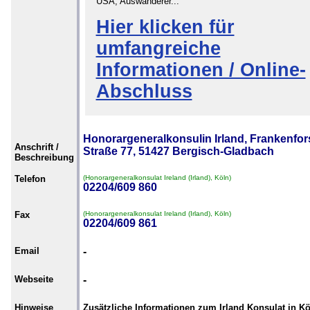
USA, Auswanderer...
Hier klicken für
umfangreiche
Informationen / Online-
Abschluss
Honorargeneralkonsulin Irland, Frankenfor
Anschrift /
Straße 77, 51427 Bergisch-Gladbach
Beschreibung
Telefon
(Honorargeneralkonsulat Ireland (Irland), Köln)
02204/609 860
Fax
(Honorargeneralkonsulat Ireland (Irland), Köln)
02204/609 861
Email
-
Webseite
-
Hinweise
Zusätzliche Informationen zum Irland Konsulat in K