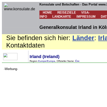
Konsulate und Botschaften - Das Portal www.
HOME
REISEZIELE
VISA-
INFO
LANDKARTE
IMPRESSUM
DA
Generalkonsulat Irland in Kö
Sie befinden sich hier:
Länder
:
Ir
Kontaktdaten
Irland (Ireland)
Region
Europe/Europa
, Offizieller Name:
Éire
-Werbung-