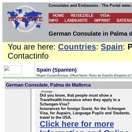
Consulates and Embassies - The Portal www.
HOME
REISEZIELE
VISA-
INFO
LANDKARTE
IMPRINT
DATEN
German Consulate in Palma d
You are here:
Countries
:
Spain
:
P
Contactinfo
Spain (Spanien)
Region
Europe/Europa
, Offical Name:
Reino de España (Kingdom of 
German Consulate, Palma de Mallorca
- Anzeige -
Did you know, that people must show a
Travelhealth-Insurance when they apply to a
Schengen-Visa?
Insurances for foreign Guest, for the Schengen
Visa, for Aupairs, Language Pupils and Students,
travel to the USA.
Click here for more