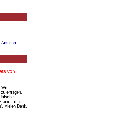
n Amerika
ats von
. Wir
 zu erfragen.
 falsche
z eine Email
). Vielen Dank.