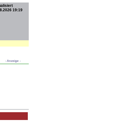
alisiert
8.2026 19:19
- Anzeige -