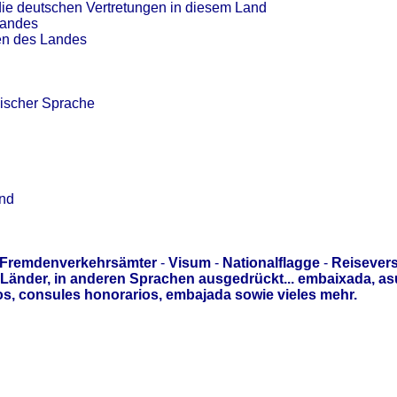
die deutschen Vertretungen in diesem Land
Landes
en des Landes
ischer Sprache
and
Fremdenverkehrsämter
-
Visum
-
Nationalflagge
-
Reisever
Länder, in anderen Sprachen ausgedrückt... embaixada, a
s, consules honorarios, embajada sowie vieles mehr.