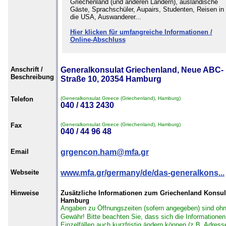
Griechenland (und anderen Ländern), ausländische
Gäste, Sprachschüler, Aupairs, Studenten, Reisen in
die USA, Auswanderer...
Hier klicken für umfangreiche Informationen /
Online-Abschluss
Anschrift /
Generalkonsulat Griechenland, Neue ABC-
Beschreibung
Straße 10, 20354 Hamburg
Telefon
(Generalkonsulat Greece (Griechenland), Hamburg)
040 / 413 2430
Fax
(Generalkonsulat Greece (Griechenland), Hamburg)
040 / 44 96 48
Email
grgencon.ham@mfa.gr
Webseite
www.mfa.gr/germany/de/das-generalkons...
Hinweise
Zusätzliche Informationen zum Griechenland Konsul
Hamburg
Angaben zu Öffnungszeiten (sofern angegeben) sind oh
Gewähr!
Bitte beachten Sie, dass sich die Informationen
Einzelfällen auch kurzfristig ändern können (z.B. Adress