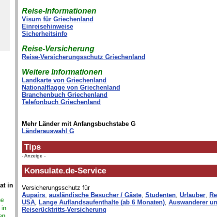
Reise-Informationen
Visum für Griechenland
Einreisehinweise
Sicherheitsinfo
Reise-Versicherung
Reise-Versicherungsschutz Griechenland
Weitere Informationen
Landkarte von Griechenland
Nationalflagge von Griechenland
Branchenbuch Griechenland
Telefonbuch Griechenland
Mehr Länder mit Anfangsbuchstabe G
Länderauswahl G
Tips
- Anzeige -
Konsulate.de-Service
at in
Versicherungsschutz für
Aupairs
,
ausländische Besucher / Gäste
,
Studenten
,
Urlauber
,
Re
ne
USA
,
Lange Auflandsaufenthalte (ab 6 Monaten)
,
Auswanderer un
 in
Reiserücktritts-Versicherung
en,