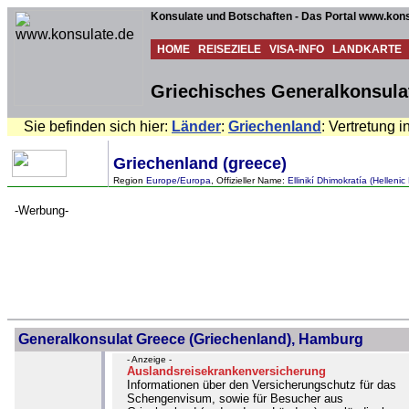
Konsulate und Botschaften - Das Portal www.kons
HOME
REISEZIELE
VISA-INFO
LANDKARTE
Griechisches Generalkonsula
Sie befinden sich hier:
Länder
:
Griechenland
: Vertretung i
Griechenland (greece)
Region
Europe/Europa
, Offizieller Name:
Ellinikí Dhimokratía (Hellenic
-Werbung-
Generalkonsulat Greece (Griechenland), Hamburg
- Anzeige -
Auslandsreisekrankenversicherung
Informationen über den Versicherungschutz für das
Schengenvisum, sowie für Besucher aus