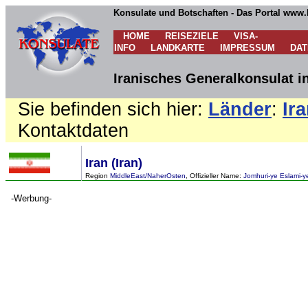
Konsulate und Botschaften - Das Portal www.
HOME
REISEZIELE
VISA-
INFO
LANDKARTE
IMPRESSUM
DA
Iranisches Generalkonsulat i
Sie befinden sich hier:
Länder
:
Ir
Kontaktdaten
Iran (Iran)
Region
MiddleEast/NaherOsten
, Offizieller Name:
Jomhuri-ye Eslami-ye
-Werbung-