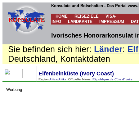
Konsulate und Botschaften - Das Portal www.
HOME
REISEZIELE
VISA-
INFO
LANDKARTE
IMPRESSUM
DA
Ivorisches Honorarkonsulat 
Sie befinden sich hier:
Länder
:
El
Deutschland, Kontaktdaten
Elfenbeinküste (Ivory Coast)
Region
Africa/Afrika
, Offizieller Name:
République de Côte d'Ivoire
-Werbung-