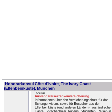
Honorarkonsul Côte d'lvoire, The Ivory Coast
(Elfenbeinküste), München
- Anzeige -
Auslandsreisekrankenversicherung
Informationen über den Versicherungschutz für das
Schengenvisum, sowie für Besucher aus der
Elfenbeinküste (und anderen Ländern), ausländische
Gäste, Sprachschüler, Aupairs, Studenten, Reisen in