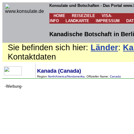
Konsulate und Botschaften - Das Portal www.
HOME
REISEZIELE
VISA-
INFO
LANDKARTE
IMPRESSUM
DA
Kanadische Botschaft in Berl
Sie befinden sich hier:
Länder
:
Ka
Kontaktdaten
Kanada (Canada)
Region
NorthAmerica/Nordamerika
, Offizieller Name:
Canada
-Werbung-