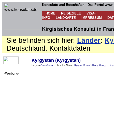
Konsulate und Botschaften - Das Portal www.
HOME
REISEZIELE
VISA-
INFO
LANDKARTE
IMPRESSUM
DA
Kirgisisches Konsulat in Fran
Sie befinden sich hier:
Länder
:
Ky
Deutschland, Kontaktdaten
Kyrgystan (Kyrgystan)
Region
Asia/Asien
, Offizieller Name:
Kyrgyz Respublikasy (Kyrgyz Repu
-Werbung-