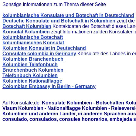
Sonstige Informationen zum Thema dieser Seite
kolumbianische Konsulate und Botschaft in Deutschland
Deutsche Konsulate und Botschaft in Kolumbien
zeigt die
Botschaft Kolumbien
Kontaktdaten der Botschaft dieses La
Konsulat Kolumbien
zeigt Informationen zu den Konsulaten
kolumbianische Botschaft
kolumbianisches Konsulat
Kolumbien Konsulat in Deutschland
Consulate colombia in Germany
Konsulate des Landes in e
Kolumbien Branchenbuch
Kolumbien Telefonbuch
Branchenbuch Kolumbien
Telefonbuch Kolumbien
Kolumbien Nationalflagge
Colombian Embassy in Berlin - Germany
Auf Konsulate.de:
Konsulate Kolumbien
-
Botschaften Kol
Visum Kolumbien
-
Nationalflagge Kolumbien
-
Reisevers
Kolumbien und anderen Länder, in anderen Sprachen ausg
consulado, consulados, consules honorarios, embajada s