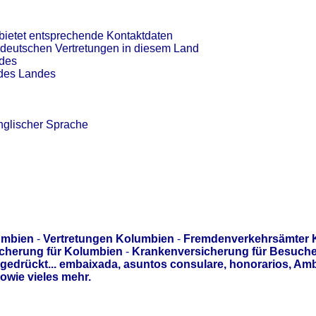
bietet entsprechende Kontaktdaten
 deutschen Vertretungen in diesem Land
ndes
 des Landes
nglischer Sprache
umbien
-
Vertretungen Kolumbien
-
Fremdenverkehrsämter 
icherung für Kolumbien
-
Krankenversicherung für Besuche
edrückt... embaixada, asuntos consulare, honorarios, Am
owie vieles mehr.