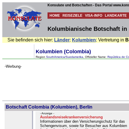
Konsulate und Botschaften - Das Portal www.kons
HOME
REISEZIELE
VISA-INFO
LANDKARTE
Kolumbianische Botschaft in 
Sie befinden sich hier:
Länder
:
Kolumbien
: Vertretung in
B
Kolumbien (Colombia)
Region
SouthAmerica/Suedamerika
, Offizieller Name:
República de Co
-Werbung-
Botschaft Colombia (Kolumbien), Berlin
- Anzeige -
Auslandsreisekrankenversicherung
Informationen über den Versicherungschutz für das
Schengenvisum, sowie für Besucher aus Kolumbien