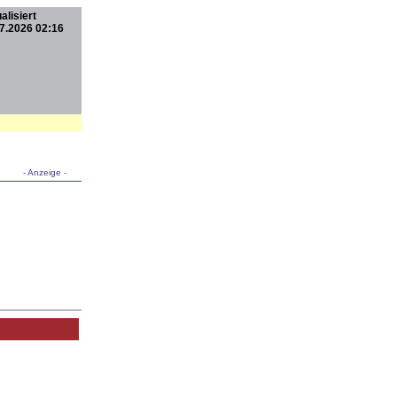
alisiert
7.2026 02:16
- Anzeige -