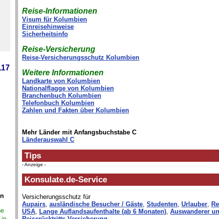
Reise-Informationen
Visum für Kolumbien
Einreisehinweise
Sicherheitsinfo
Reise-Versicherung
Reise-Versicherungsschutz Kolumbien
117
Weitere Informationen
Landkarte von Kolumbien
Nationalflagge von Kolumbien
Branchenbuch Kolumbien
Telefonbuch Kolumbien
Zahlen und Fakten über Kolumbien
Mehr Länder mit Anfangsbuchstabe C
Länderauswahl C
Tips
- Anzeige -
Konsulate.de-Service
in
Versicherungsschutz für
Aupairs
,
ausländische Besucher / Gäste
,
Studenten
,
Urlauber
,
Re
ne
USA
,
Lange Auflandsaufenthalte (ab 6 Monaten)
,
Auswanderer un
 in
Reiserücktritts-Versicherung