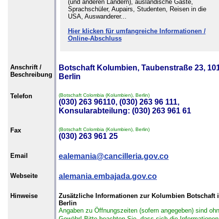
(und anderen Ländern), ausländische Gäste,
Sprachschüler, Aupairs, Studenten, Reisen in die
USA, Auswanderer...
Hier klicken für umfangreiche Informationen /
Online-Abschluss
Anschrift /
Botschaft Kolumbien, Taubenstraße 23, 10
Beschreibung
Berlin
Telefon
(Botschaft Colombia (Kolumbien), Berlin)
(030) 263 96110, (030) 263 96 111,
Konsularabteilung: (030) 263 961 61
Fax
(Botschaft Colombia (Kolumbien), Berlin)
(030) 263 961 25
Email
ealemania@cancilleria.gov.co
Webseite
alemania.embajada.gov.co
Hinweise
Zusätzliche Informationen zur Kolumbien Botschaft 
Berlin
Angaben zu Öffnungszeiten (sofern angegeben) sind oh
Gewähr!
Bitte beachten Sie, dass sich die Informationen