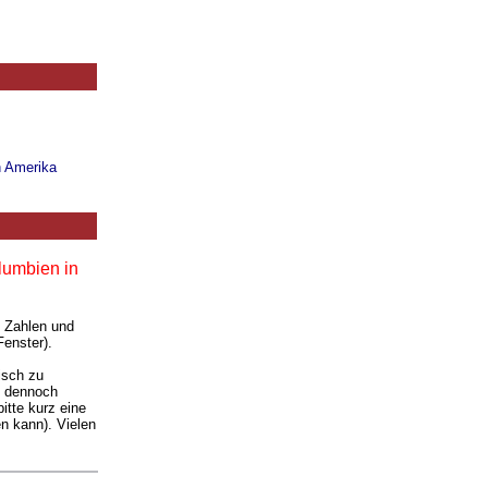
n Amerika
lumbien in
. Zahlen und
Fenster).
isch zu
ie dennoch
itte kurz eine
n kann). Vielen