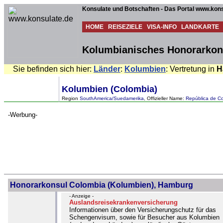
Konsulate und Botschaften - Das Portal www.kons
HOME
REISEZIELE
VISA-INFO
LANDKARTE
Kolumbianisches Honorarkons
Sie befinden sich hier:
Länder
:
Kolumbien
: Vertretung in
H
Kolumbien (Colombia)
Region
SouthAmerica/Suedamerika
, Offizieller Name:
República de Co
-Werbung-
Honorarkonsul Colombia (Kolumbien), Hamburg
- Anzeige -
Auslandsreisekrankenversicherung
Informationen über den Versicherungschutz für das
Schengenvisum, sowie für Besucher aus Kolumbien