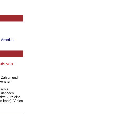
n Amerika
ats von
. Zahlen und
Fenster).
isch zu
ie dennoch
itte kurz eine
n kann). Vielen