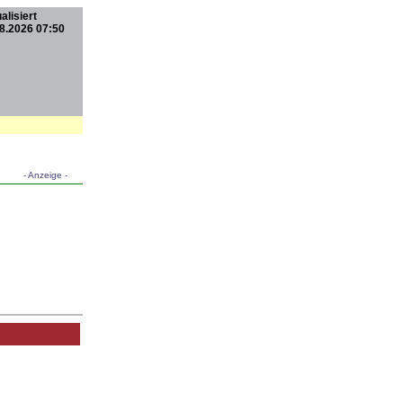
alisiert
8.2026 07:50
- Anzeige -