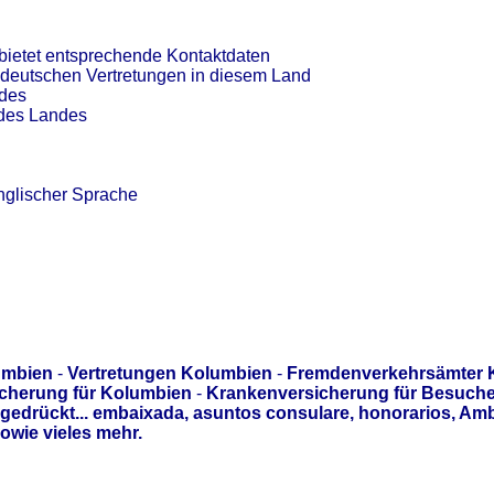
bietet entsprechende Kontaktdaten
 deutschen Vertretungen in diesem Land
ndes
 des Landes
nglischer Sprache
umbien
-
Vertretungen Kolumbien
-
Fremdenverkehrsämter 
icherung für Kolumbien
-
Krankenversicherung für Besuche
edrückt... embaixada, asuntos consulare, honorarios, Am
owie vieles mehr.