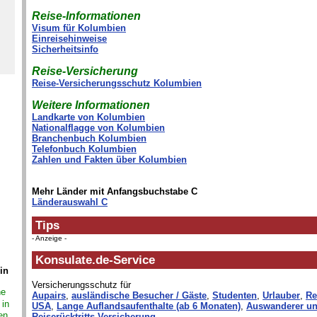
Reise-Informationen
Visum für Kolumbien
Einreisehinweise
Sicherheitsinfo
Reise-Versicherung
Reise-Versicherungsschutz Kolumbien
Weitere Informationen
Landkarte von Kolumbien
Nationalflagge von Kolumbien
Branchenbuch Kolumbien
Telefonbuch Kolumbien
Zahlen und Fakten über Kolumbien
Mehr Länder mit Anfangsbuchstabe C
Länderauswahl C
Tips
- Anzeige -
Konsulate.de-Service
in
Versicherungsschutz für
ne
Aupairs
,
ausländische Besucher / Gäste
,
Studenten
,
Urlauber
,
Re
 in
USA
,
Lange Auflandsaufenthalte (ab 6 Monaten)
,
Auswanderer un
en,
Reiserücktritts-Versicherung