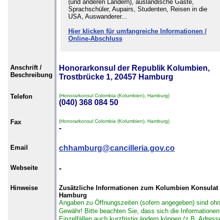
(und anderen Ländern), ausländische Gäste,
Sprachschüler, Aupairs, Studenten, Reisen in die
USA, Auswanderer...
Hier klicken für umfangreiche Informationen /
Online-Abschluss
Anschrift /
Honorarkonsul der Republik Kolumbien,
Beschreibung
Trostbrücke 1, 20457 Hamburg
Telefon
(Honorarkonsul Colombia (Kolumbien), Hamburg)
(040) 368 084 50
Fax
(Honorarkonsul Colombia (Kolumbien), Hamburg)
-
Email
chhamburg@cancilleria.gov.co
Webseite
-
Hinweise
Zusätzliche Informationen zum Kolumbien Konsulat 
Hamburg
Angaben zu Öffnungszeiten (sofern angegeben) sind oh
Gewähr!
Bitte beachten Sie, dass sich die Informationen
Einzelfällen auch kurzfristig ändern können (z.B. Adress