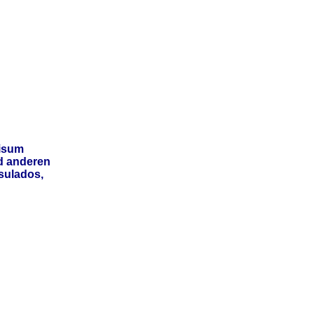
isum
d anderen
sulados,