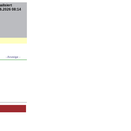
alisiert
6.2026 08:14
- Anzeige -