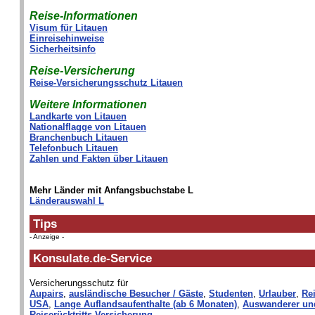
Reise-Informationen
Visum für Litauen
Einreisehinweise
Sicherheitsinfo
Reise-Versicherung
Reise-Versicherungsschutz Litauen
Weitere Informationen
Landkarte von Litauen
Nationalflagge von Litauen
Branchenbuch Litauen
Telefonbuch Litauen
Zahlen und Fakten über Litauen
Mehr Länder mit Anfangsbuchstabe L
Länderauswahl L
Tips
- Anzeige -
Konsulate.de-Service
Versicherungsschutz für
Aupairs
,
ausländische Besucher / Gäste
,
Studenten
,
Urlauber
,
Rei
USA
,
Lange Auflandsaufenthalte (ab 6 Monaten)
,
Auswanderer un
Reiserücktritts-Versicherung