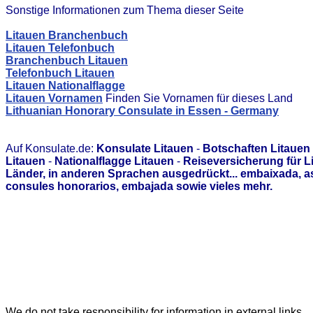
Sonstige Informationen zum Thema dieser Seite
Litauen Branchenbuch
Litauen Telefonbuch
Branchenbuch Litauen
Telefonbuch Litauen
Litauen Nationalflagge
Litauen Vornamen
Finden Sie Vornamen für dieses Land
Lithuanian Honorary Consulate in Essen - Germany
Auf Konsulate.de:
Konsulate Litauen
-
Botschaften Litauen
Litauen
-
Nationalflagge Litauen
-
Reiseversicherung für L
Länder, in anderen Sprachen ausgedrückt... embaixada, 
consules honorarios, embajada sowie vieles mehr.
We do not take responsibility for information in external links