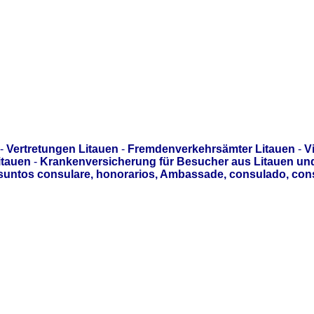
-
Vertretungen Litauen
-
Fremdenverkehrsämter Litauen
-
V
itauen
-
Krankenversicherung für Besucher aus Litauen un
asuntos consulare, honorarios, Ambassade, consulado, con