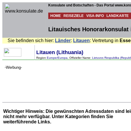
Konsulate und Botschaften - Das Portal www.kons
HOME
REISEZIELE
VISA-INFO
LANDKARTE
Litauisches Honorarkonsulat 
Sie befinden sich hier:
Länder
:
Litauen
: Vertretung in
Esse
Litauen (Lithuania)
Region
Europe/Europa
, Offizieller Name:
Lietuvos Respublika (Republi
-Werbung-
Wichtiger Hinweis: Die gewünschten Adressdaten sind le
nicht mehr verfügbar. Unter
Kategorien
finden Sie
weiterführende Links.