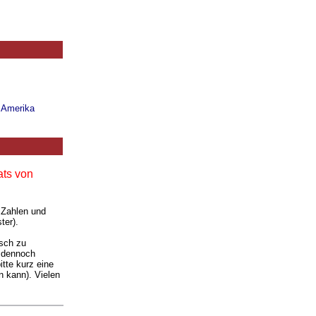
n Amerika
ats von
 Zahlen und
ter).
isch zu
e dennoch
tte kurz eine
 kann). Vielen