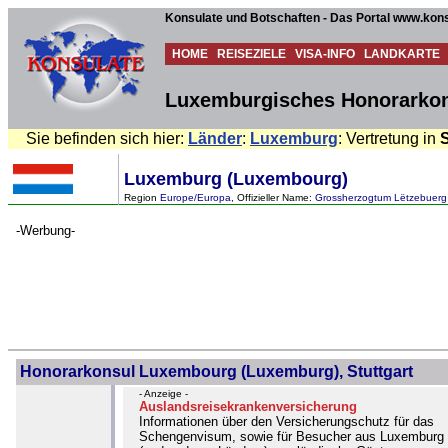
Konsulate und Botschaften - Das Portal www.kons
HOME
REISEZIELE
VISA-INFO
LANDKARTE
Luxemburgisches Honorarkons
Sie befinden sich hier:
Länder
:
Luxemburg
: Vertretung in
S
Luxemburg (Luxembourg)
Region
Europe/Europa
, Offizieller Name:
Grossherzogtum Lëtzebuerg
-Werbung-
Honorarkonsul Luxembourg (Luxemburg), Stuttgart
- Anzeige -
Auslandsreisekrankenversicherung
Informationen über den Versicherungschutz für das
Schengenvisum, sowie für Besucher aus Luxemburg