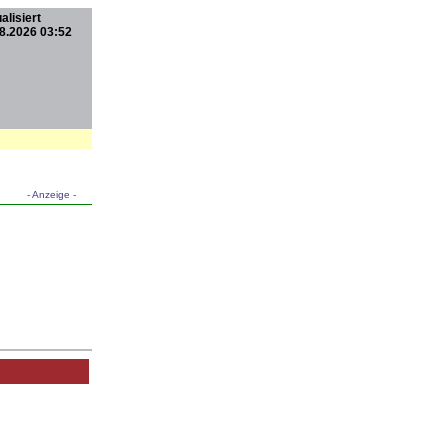
alisiert
8.2026 03:52
- Anzeige -