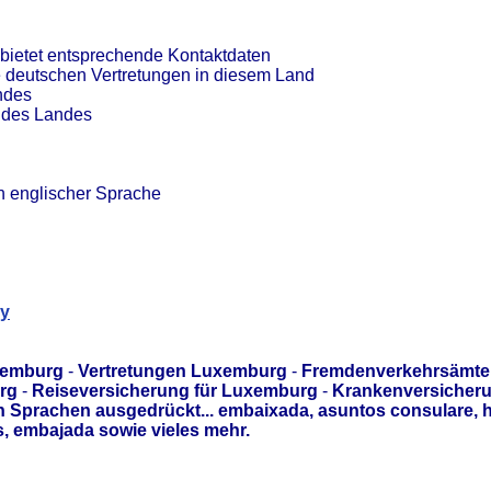
bietet entsprechende Kontaktdaten
e deutschen Vertretungen in diesem Land
ndes
n des Landes
n englischer Sprache
ny
xemburg
-
Vertretungen Luxemburg
-
Fremdenverkehrsämte
rg
-
Reiseversicherung für Luxemburg
-
Krankenversicheru
Sprachen ausgedrückt... embaixada, asuntos consulare, h
 embajada sowie vieles mehr.