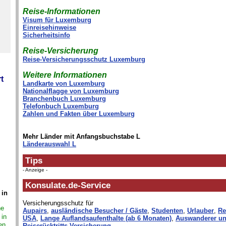
Reise-Informationen
Visum für Luxemburg
Einreisehinweise
Sicherheitsinfo
Reise-Versicherung
Reise-Versicherungsschutz Luxemburg
Weitere Informationen
t
Landkarte von Luxemburg
Nationalflagge von Luxemburg
Branchenbuch Luxemburg
Telefonbuch Luxemburg
Zahlen und Fakten über Luxemburg
Mehr Länder mit Anfangsbuchstabe L
Länderauswahl L
Tips
- Anzeige -
Konsulate.de-Service
 in
Versicherungsschutz für
ne
Aupairs
,
ausländische Besucher / Gäste
,
Studenten
,
Urlauber
,
Re
 in
USA
,
Lange Auflandsaufenthalte (ab 6 Monaten)
,
Auswanderer un
en,
Reiserücktritts-Versicherung