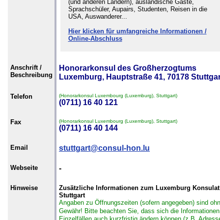
(und anderen Ländern), ausländische Gäste,
Sprachschüler, Aupairs, Studenten, Reisen in die
USA, Auswanderer...
Hier klicken für umfangreiche Informationen /
Online-Abschluss
Anschrift /
Honorarkonsul des Großherzogtums
Beschreibung
Luxemburg, Hauptstraße 41, 70178 Stuttgar
Telefon
(Honorarkonsul Luxembourg (Luxemburg), Stuttgart)
(0711) 16 40 121
Fax
(Honorarkonsul Luxembourg (Luxemburg), Stuttgart)
(0711) 16 40 144
Email
stuttgart@consul-hon.lu
Webseite
-
Hinweise
Zusätzliche Informationen zum Luxemburg Konsulat
Stuttgart
Angaben zu Öffnungszeiten (sofern angegeben) sind oh
Gewähr!
Bitte beachten Sie, dass sich die Informationen
Einzelfällen auch kurzfristig ändern können (z.B. Adress