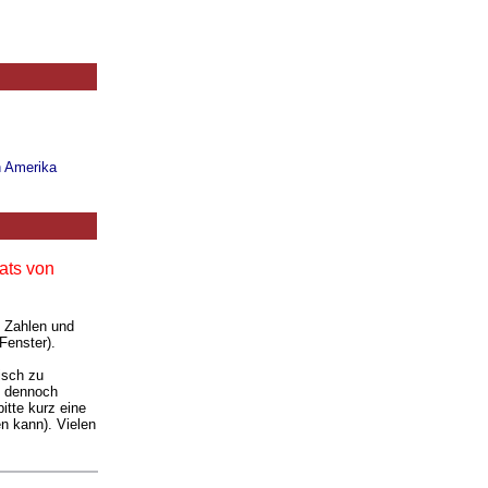
n Amerika
ats von
. Zahlen und
Fenster).
isch zu
ie dennoch
itte kurz eine
n kann). Vielen