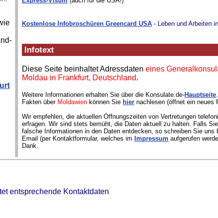
Express-Visum
(auch für die USA!)
wie
Kostenlose Infobroschüren Greencard USA
- Leben und Arbeiten i
and-
Infotext
Diese Seite beinhaltet Adressdaten
eines Generalkonsul
Moldau in Frankfurt, Deutschland
.
urt
Weitere Informationen erhalten Sie über die Konsulate.de-
Hauptseite
Fakten über
Moldawien
können Sie
hier
nachlesen (öffnet ein neues 
Wir empfehlen, die aktuellen Öffnungszeiten von Vertretungen telefon
erfragen. Wir sind stets bemüht, die Daten aktuell zu halten. Falls S
falsche Informationen in den Daten entdecken, so schreiben Sie uns b
Email (per Kontaktformular, welches im
Impressum
aufgerufen werde
Dank.
tet entsprechende Kontaktdaten