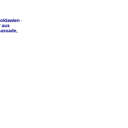
oldawien
-
r aus
bassade,