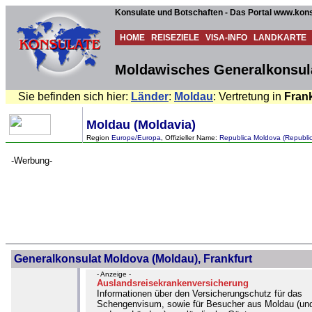
Konsulate und Botschaften - Das Portal www.kons
HOME
REISEZIELE
VISA-INFO
LANDKARTE
Moldawisches Generalkonsulat
Sie befinden sich hier:
Länder
:
Moldau
: Vertretung in
Frank
Moldau (Moldavia)
Region
Europe/Europa
, Offizieller Name:
Republica Moldova (Republic
-Werbung-
Generalkonsulat Moldova (Moldau), Frankfurt
- Anzeige -
Auslandsreisekrankenversicherung
Informationen über den Versicherungschutz für das
Schengenvisum, sowie für Besucher aus Moldau (un