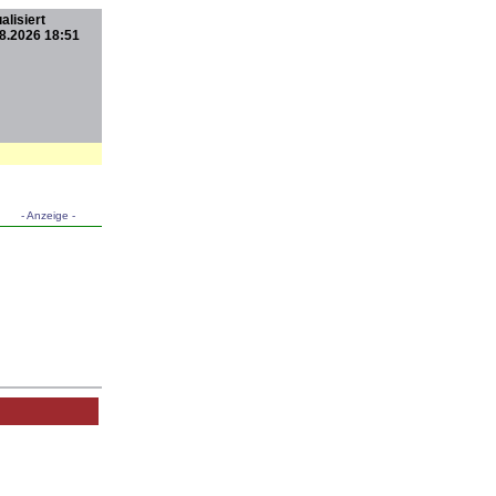
alisiert
8.2026 18:51
- Anzeige -