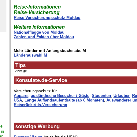
Reise-Informationen
Reise-Versicherung
Reise-Versicherungsschutz Moldau
Weitere Informationen
Nationalflagge von Moldau
Zahlen und Fakten über Moldau
Mehr Länder mit Anfangsbuchstabe M
Länderauswahl M
Tips
- Anzeige -
Konsulate.de-Service
Versicherungsschutz für
Aupairs
,
ausländische Besucher / Gäste
,
Studenten
,
Urlauber
,
Re
USA
,
Lange Auflandsaufenthalte (ab 6 Monaten)
,
Auswanderer un
Reiserücktritts-Versicherung
sonstige Werbung
ne
 in
en,