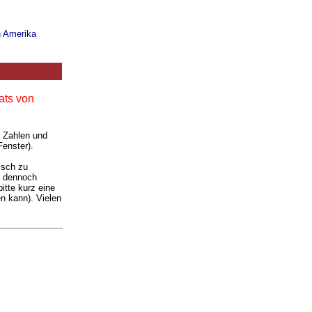
n Amerika
ats von
. Zahlen und
Fenster).
isch zu
ie dennoch
itte kurz eine
n kann). Vielen