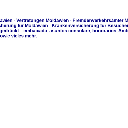
dawien
-
Vertretungen Moldawien
-
Fremdenverkehrsämter M
cherung für Moldawien
-
Krankenversicherung für Besuche
edrückt... embaixada, asuntos consulare, honorarios, Am
owie vieles mehr.