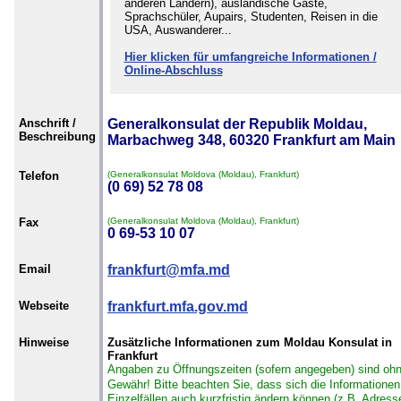
anderen Ländern), ausländische Gäste,
Sprachschüler, Aupairs, Studenten, Reisen in die
USA, Auswanderer...
Hier klicken für umfangreiche Informationen /
Online-Abschluss
Anschrift /
Generalkonsulat der Republik Moldau,
Beschreibung
Marbachweg 348, 60320 Frankfurt am Main
Telefon
(Generalkonsulat Moldova (Moldau), Frankfurt)
(0 69) 52 78 08
Fax
(Generalkonsulat Moldova (Moldau), Frankfurt)
0 69-53 10 07
Email
frankfurt@mfa.md
Webseite
frankfurt.mfa.gov.md
Hinweise
Zusätzliche Informationen zum Moldau Konsulat in
Frankfurt
Angaben zu Öffnungszeiten (sofern angegeben) sind oh
Gewähr!
Bitte beachten Sie, dass sich die Informationen
Einzelfällen auch kurzfristig ändern können (z.B. Adress