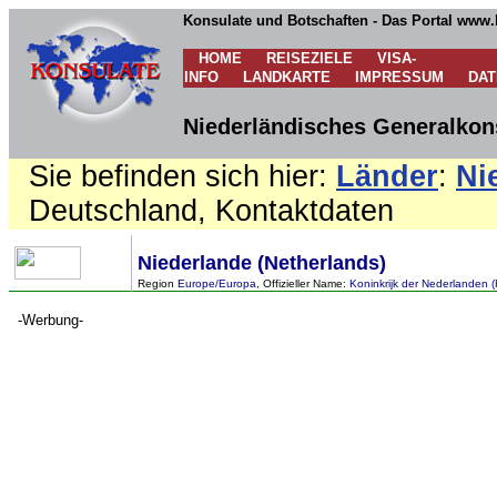
Konsulate und Botschaften - Das Portal www.
HOME
REISEZIELE
VISA-
INFO
LANDKARTE
IMPRESSUM
DA
Niederländisches Generalkons
Sie befinden sich hier:
Länder
:
Ni
Deutschland, Kontaktdaten
Niederlande (Netherlands)
Region
Europe/Europa
, Offizieller Name:
Koninkrijk der Nederlanden 
-Werbung-