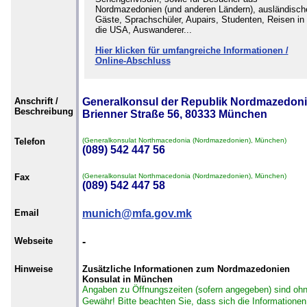
Nordmazedonien (und anderen Ländern), ausländisch
Gäste, Sprachschüler, Aupairs, Studenten, Reisen in
die USA, Auswanderer...
Hier klicken für umfangreiche Informationen /
Online-Abschluss
Anschrift /
Generalkonsul der Republik Nordmazedoni
Beschreibung
Brienner Straße 56, 80333 München
Telefon
(Generalkonsulat Northmacedonia (Nordmazedonien), München)
(089) 542 447 56
Fax
(Generalkonsulat Northmacedonia (Nordmazedonien), München)
(089) 542 447 58
Email
munich@mfa.gov.mk
Webseite
-
Hinweise
Zusätzliche Informationen zum Nordmazedonien
Konsulat in München
Angaben zu Öffnungszeiten (sofern angegeben) sind oh
Gewähr!
Bitte beachten Sie, dass sich die Informationen