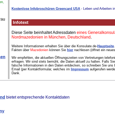
en,
Kostenlose Infobroschüren Greencard USA
- Leben und Arbeiten i
rau
Infotext
Diese Seite beinhaltet Adressdaten
eines Generalkonsul
Nordmazedonien in München, Deutschland
.
Weitere Informationen erhalten Sie über die Konsulate.de-
Hauptseite
Fakten über
Mazedonien
können Sie
hier
nachlesen (öffnet ein neues
hen
Wir empfehlen, die aktuellen Öffnungszeiten von Vertretungen telefon
erfragen. Wir sind stets bemüht, die Daten aktuell zu halten. Falls S
falsche Informationen in den Daten entdecken, so schreiben Sie uns b
Email (per Kontaktformular, welches im
Impressum
aufgerufen werde
Dank.
and
bietet entsprechende Kontaktdaten
any