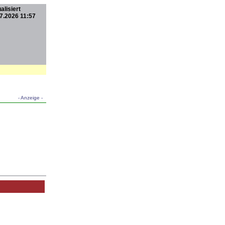
alisiert
7.2026 11:57
- Anzeige -