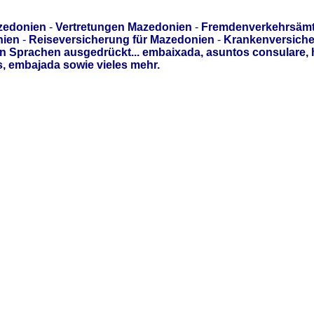
zedonien
-
Vertretungen Mazedonien
-
Fremdenverkehrsämt
nien
-
Reiseversicherung für Mazedonien
-
Krankenversiche
 Sprachen ausgedrückt... embaixada, asuntos consulare, 
 embajada sowie vieles mehr.