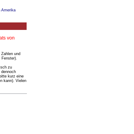
n Amerika
ats von
. Zahlen und
 Fenster).
isch zu
ie dennoch
itte kurz eine
n kann). Vielen