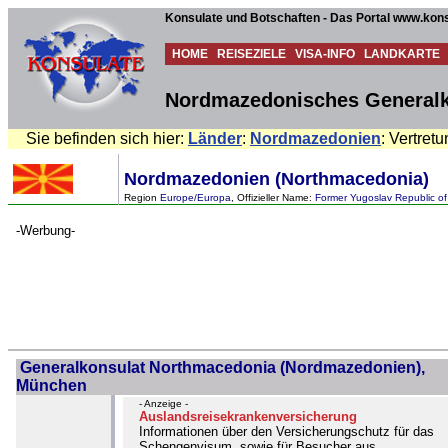
Konsulate und Botschaften - Das Portal www.kons
HOME
REISEZIELE
VISA-INFO
LANDKARTE
Nordmazedonisches Generalk
Sie befinden sich hier:
Länder
:
Nordmazedonien
: Vertret
Nordmazedonien (Northmacedonia)
Region
Europe/Europa
, Offizieller Name:
Former Yugoslav Republic o
-Werbung-
Generalkonsulat Northmacedonia (Nordmazedonien),
München
- Anzeige -
Auslandsreisekrankenversicherung
Informationen über den Versicherungschutz für das
Schengenvisum, sowie für Besucher aus