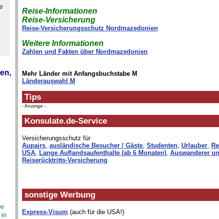
e
Reise-Informationen
Reise-Versicherung
Reise-Versicherungsschutz Nordmazedonien
Weitere Informationen
Zahlen und Fakten über Nordmazedonien
en,
Mehr Länder mit Anfangsbuchstabe M
Länderauswahl M
Tips
- Anzeige -
Konsulate.de-Service
Versicherungsschutz für
Aupairs
,
ausländische Besucher / Gäste
,
Studenten
,
Urlauber
,
Re
USA
,
Lange Auflandsaufenthalte (ab 6 Monaten)
,
Auswanderer un
Reiserücktritts-Versicherung
sonstige Werbung
ne
Express-Visum
(auch für die USA!)
 in