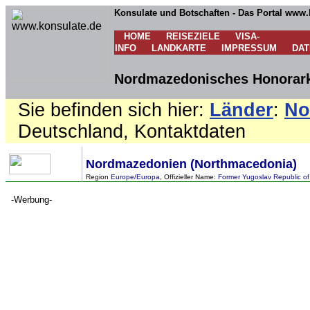
Konsulate und Botschaften - Das Portal www.
HOME
REISEZIELE
VISA-
INFO
LANDKARTE
IMPRESSUM
DA
Nordmazedonisches Honorarko
Sie befinden sich hier:
Länder
:
No
Deutschland, Kontaktdaten
Nordmazedonien (Northmacedonia)
Region
Europe/Europa
, Offizieller Name:
Former Yugoslav Republic o
-Werbung-