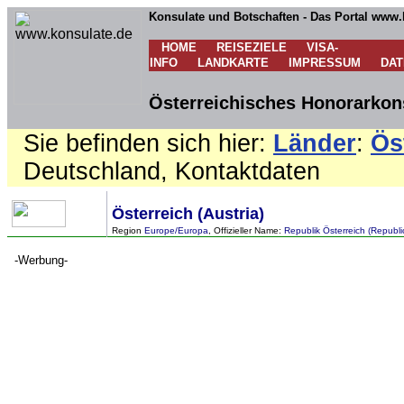
Konsulate und Botschaften - Das Portal www.
HOME
REISEZIELE
VISA-
INFO
LANDKARTE
IMPRESSUM
DA
Österreichisches Honorarkon
Sie befinden sich hier:
Länder
:
Ös
Deutschland, Kontaktdaten
Österreich (Austria)
Region
Europe/Europa
, Offizieller Name:
Republik Österreich (Republic
-Werbung-