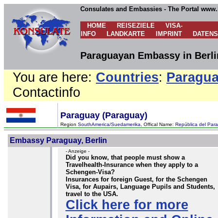
Consulates and Embassies - The Portal www.
HOME
REISEZIELE
VISA-
INFO
LANDKARTE
IMPRINT
DATEN
Paraguayan Embassy in Berli
You are here:
Countries
:
Paragu
Contactinfo
Paraguay (Paraguay)
Region
SouthAmerica/Suedamerika
, Offical Name:
República del Para
Embassy Paraguay, Berlin
- Anzeige -
Did you know, that people must show a
Travelhealth-Insurance when they apply to a
Schengen-Visa?
Insurances for foreign Guest, for the Schengen
Visa, for Aupairs, Language Pupils and Students,
travel to the USA.
Click here for more