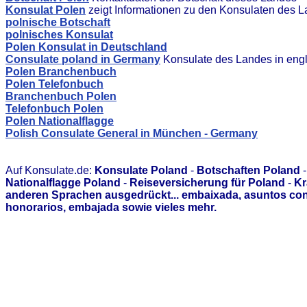
Konsulat Polen
zeigt Informationen zu den Konsulaten des 
polnische Botschaft
polnisches Konsulat
Polen Konsulat in Deutschland
Consulate poland in Germany
Konsulate des Landes in eng
Polen Branchenbuch
Polen Telefonbuch
Branchenbuch Polen
Telefonbuch Polen
Polen Nationalflagge
Polish Consulate General in München - Germany
Auf Konsulate.de:
Konsulate Poland
-
Botschaften Poland
Nationalflagge Poland
-
Reiseversicherung für Poland
-
Kr
anderen Sprachen ausgedrückt... embaixada, asuntos con
honorarios, embajada sowie vieles mehr.