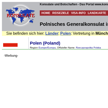
Konsulate und Botschaften - Das Portal www.kons
HOME
REISEZIELE
VISA-INFO
LANDKARTE
Polnisches Generalkonsulat 
Sie befinden sich hier:
Länder
:
Polen
: Vertretung in
Münch
Polen (Poland)
Region
Europe/Europa
, Offizieller Name:
Rzeczpospolita Polska
-Werbung-