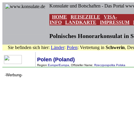
Konsulate und Botschaften - Das Portal ww
HOME
REISEZIELE
VISA-
INFO
LANDKARTE
IMPRESSUM
Polnisches Honorarkonsulat in 
Sie befinden sich hier:
Länder
:
Polen
: Vertretung in
Schwerin
, De
Polen (Poland)
Region
Europe/Europa
, Offizieller Name:
Rzeczpospolita Polska
-Werbung-