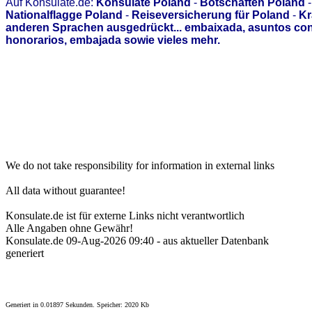
Auf Konsulate.de:
Konsulate Poland
-
Botschaften Poland
Nationalflagge Poland
-
Reiseversicherung für Poland
-
Kr
anderen Sprachen ausgedrückt... embaixada, asuntos con
honorarios, embajada sowie vieles mehr.
We do not take responsibility for information in external links
All data without guarantee!
Konsulate.de ist für externe Links nicht verantwortlich
Alle Angaben ohne Gewähr!
Konsulate.de 09-Aug-2026 09:40 - aus aktueller Datenbank
generiert
Generiert in 0.01897 Sekunden. Speicher: 2020 Kb