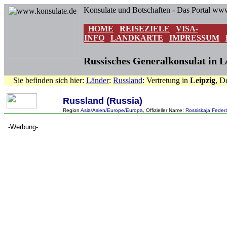
Konsulate und Botschaften - Das Portal ww
HOME
REISEZIELE
VISA-
INFO
LANDKARTE
IMPRESSUM
Russisches Generalkonsulat in L
Sie befinden sich hier:
Länder
:
Russland
: Vertretung in
Leipzig
, D
Russland (Russia)
Region
Asia/Asien/Europe/Europa
, Offizieller Name:
Rossiskaja Federa
-Werbung-