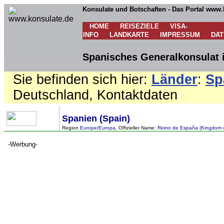
Konsulate und Botschaften - Das Portal www.
HOME
REISEZIELE
VISA-
INFO
LANDKARTE
IMPRESSUM
DA
Spanisches Generalkonsulat i
Sie befinden sich hier:
Länder
:
Sp
Deutschland, Kontaktdaten
Spanien (Spain)
Region
Europe/Europa
, Offizieller Name:
Reino de España (Kingdom o
-Werbung-