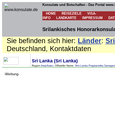
Konsulate und Botschaften - Das Portal www.
HOME
REISEZIELE
VISA-
INFO
LANDKARTE
IMPRESSUM
DA
Srilankisches Honorarkonsul
Sie befinden sich hier:
Länder
:
Sr
Deutschland, Kontaktdaten
Sri Lanka (Sri Lanka)
Region
Asia/Asien
, Offizieller Name:
Shri Lanka Prajatantrika Samajava
-Werbung-