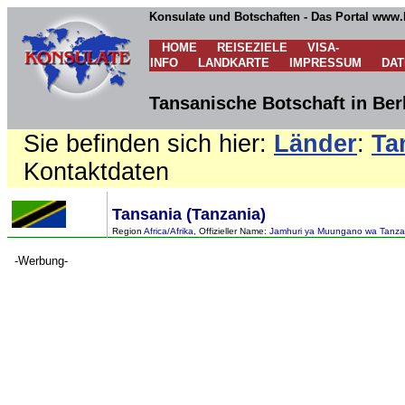
Konsulate und Botschaften - Das Portal www.
HOME
REISEZIELE
VISA-
INFO
LANDKARTE
IMPRESSUM
DA
Tansanische Botschaft in Ber
Sie befinden sich hier:
Länder
:
Ta
Kontaktdaten
Tansania (Tanzania)
Region
Africa/Afrika
, Offizieller Name:
Jamhuri ya Muungano wa Tanzani
-Werbung-