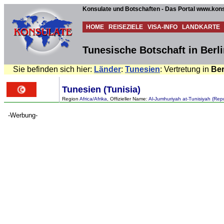
Konsulate und Botschaften - Das Portal www.kons
HOME
REISEZIELE
VISA-INFO
LANDKARTE
Tunesische Botschaft in Berl
Sie befinden sich hier:
Länder
:
Tunesien
: Vertretung in
Ber
Tunesien (Tunisia)
Region
Africa/Afrika
, Offizieller Name:
Al-Jumhuriyah at-Tunisiyah (Repu
-Werbung-