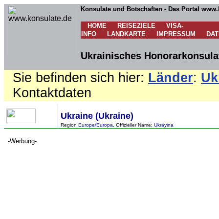
Konsulate und Botschaften - Das Portal www.
HOME
REISEZIELE
VISA-
INFO
LANDKARTE
IMPRESSUM
DA
Ukrainisches Honorarkonsulat
Sie befinden sich hier:
Länder
:
Uk
Kontaktdaten
Ukraine (Ukraine)
Region
Europe/Europa
, Offizieller Name:
Ukrayina
-Werbung-