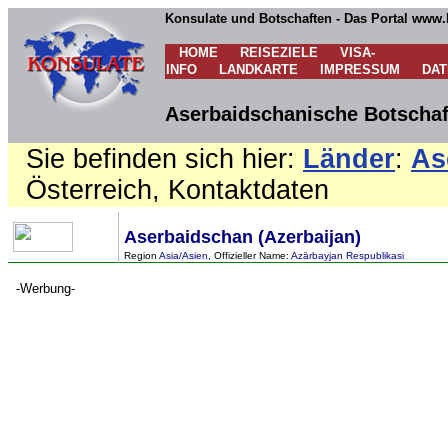
Konsulate und Botschaften - Das Portal www.
HOME
REISEZIELE
VISA-
INFO
LANDKARTE
IMPRESSUM
DA
Aserbaidschanische Botschaft
Sie befinden sich hier:
Länder
:
As
Österreich, Kontaktdaten
Aserbaidschan (Azerbaijan)
Region
Asia/Asien
, Offizieller Name:
Azärbayjan Respublikasi
-Werbung-