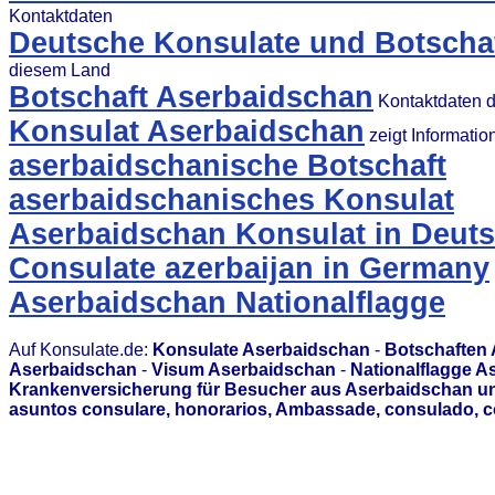
Kontaktdaten
Deutsche Konsulate und Botschaf
diesem Land
Botschaft Aserbaidschan
Kontaktdaten d
Konsulat Aserbaidschan
zeigt Informati
aserbaidschanische Botschaft
aserbaidschanisches Konsulat
Aserbaidschan Konsulat in Deut
Consulate azerbaijan in Germany
Aserbaidschan Nationalflagge
Auf Konsulate.de:
Konsulate Aserbaidschan
-
Botschaften
Aserbaidschan
-
Visum Aserbaidschan
-
Nationalflagge A
Krankenversicherung für Besucher aus Aserbaidschan un
asuntos consulare, honorarios, Ambassade, consulado, c