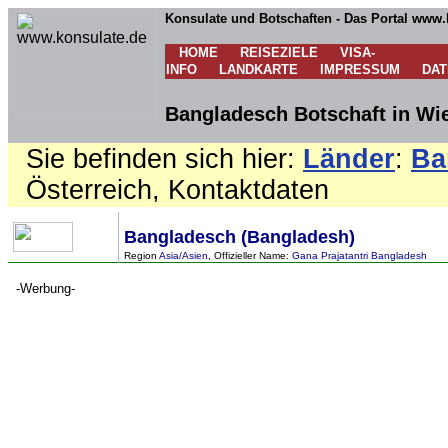
Konsulate und Botschaften - Das Portal www.
HOME
REISEZIELE
VISA-
INFO
LANDKARTE
IMPRESSUM
DA
Bangladesch Botschaft in Wie
Sie befinden sich hier:
Länder
:
Ba
Österreich, Kontaktdaten
Bangladesch (Bangladesh)
Region
Asia/Asien
, Offizieller Name:
Gana Prajatantri Bangladesh
-Werbung-