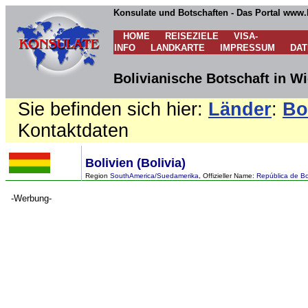
Konsulate und Botschaften - Das Portal www.
HOME
REISEZIELE
VISA-
INFO
LANDKARTE
IMPRESSUM
DA
Bolivianische Botschaft in Wi
Sie befinden sich hier:
Länder
:
Bo
Kontaktdaten
Bolivien (Bolivia)
Region
SouthAmerica/Suedamerika
, Offizieller Name:
República de Bo
-Werbung-