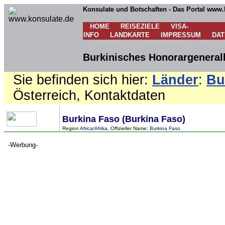
Konsulate und Botschaften - Das Portal www.
HOME
REISEZIELE
VISA-
INFO
LANDKARTE
IMPRESSUM
DA
Burkinisches Honorargeneralk
Sie befinden sich hier:
Länder
:
Bu
Österreich, Kontaktdaten
Burkina Faso (Burkina Faso)
Region
Africa/Afrika
, Offizieller Name:
Burkina Faso
-Werbung-