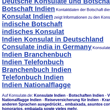
Deutsche Konsulate und Botschaf
Botschaft Indien
Kontaktdaten der Botschaft di
Konsulat Indien
zeigt Informationen zu den Kon
indische Botschaft
indisches Konsulat
Indien Konsulat in Deutschland
Consulate india in Germany
Konsulate
Indien Branchenbuch
Indien Telefonbuch
Branchenbuch Indien
Telefonbuch Indien
Indien Nationalflagge
Auf Konsulate.de:
Konsulate Indien
-
Botschaften Indien
-
V
Nationalflagge Indien
-
Reiseversicherung für Indien
-
Kran
anderen Sprachen ausgedrückt... embaixada, asuntos con
honorarios, embajada sowie vieles mehr.