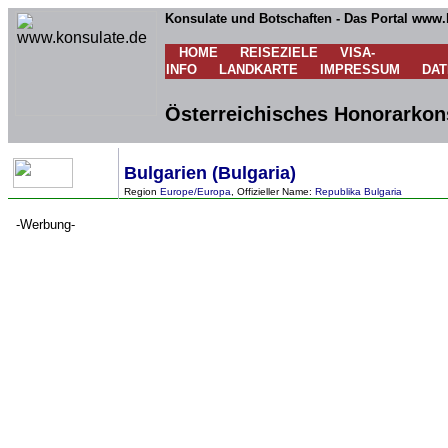
Konsulate und Botschaften - Das Portal www.
HOME
REISEZIELE
VISA-
INFO
LANDKARTE
IMPRESSUM
DA
Österreichisches Honorarkons
Bulgarien (Bulgaria)
Region
Europe/Europa
, Offizieller Name:
Republika Bulgaria
-Werbung-