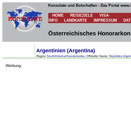
Konsulate und Botschaften - Das Portal www.
HOME
REISEZIELE
VISA-
INFO
LANDKARTE
IMPRESSUM
DA
Österreichisches Honorarkons
Argentinien (Argentina)
Region
SouthAmerica/Suedamerika
, Offizieller Name:
República Argen
-Werbung-