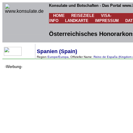
Konsulate und Botschaften - Das Portal www.
HOME
REISEZIELE
VISA-
INFO
LANDKARTE
IMPRESSUM
DA
Österreichisches Honorarkons
Spanien (Spain)
Region
Europe/Europa
, Offizieller Name:
Reino de España (Kingdom o
-Werbung-