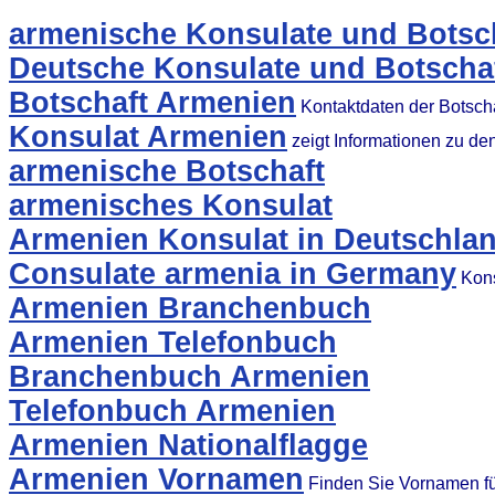
armenische Konsulate und Botsch
Deutsche Konsulate und Botschaf
Botschaft Armenien
Kontaktdaten der Botsch
Konsulat Armenien
zeigt Informationen zu d
armenische Botschaft
armenisches Konsulat
Armenien Konsulat in Deutschla
Consulate armenia in Germany
Kons
Armenien Branchenbuch
Armenien Telefonbuch
Branchenbuch Armenien
Telefonbuch Armenien
Armenien Nationalflagge
Armenien Vornamen
Finden Sie Vornamen fü