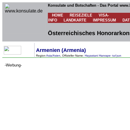
Konsulate und Botschaften - Das Portal www.
HOME
REISEZIELE
VISA-
INFO
LANDKARTE
IMPRESSUM
DA
Österreichisches Honorarkons
Armenien (Armenia)
Region
Asia/Asien
, Offizieller Name:
Hayastani Hanrape- tut'yun
-Werbung-